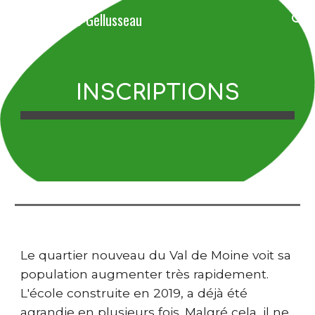
St Pierre-Gellusseau
Skip to main content
Skip to navigation
INSCRIPTIONS
Le quartier nouveau du Val de Moine voit sa
population augmenter très rapidement.
L'école construite en 2019, a déjà été
agrandie en plusieurs fois. Malgré cela, il ne