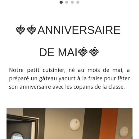
🍓🍓
ANNIVERSAIRE
DE MA
I
🍓🍓
Notre petit cuisinier,
né au mois de ma
i
,
a
préparé un gâteau yaourt à la
fraise
pour fêter
son
anniversaire avec les copains de la classe.